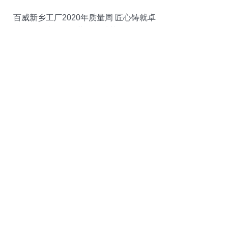
百威新乡工厂2020年质量周 匠心铸就卓
越，全员共筑品质基石